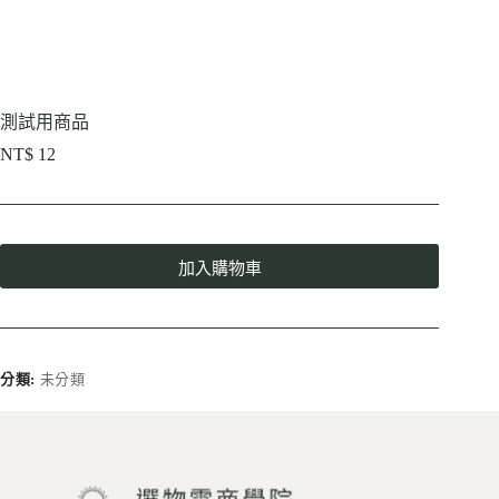
測試用商品
NT$
12
加入購物車
A
l
t
e
r
分類:
未分類
n
a
t
i
v