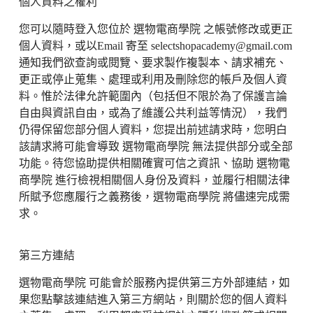
個人資料之權利
您可以隨時登入您位於
選物電商學院
之帳號修改或更正
個人資料，或以Email 寄至 selectshopacademy@gmail.com
通知我們欲查詢或閱覽、要求製作複製本、請求補充、
更正或停止蒐集、處理或利用及刪除您的帳戶及個人資
料。惟於法律允許範圍內（包括但不限於為了保護言論
自由與資訊自由，或為了維護公共利益等情況），我們
仍得保留您部分個人資料，您提出前述請求時，您明白
該請求將可能會導致
選物電商學院
無法提供部分或全部
功能。待您協助提供相關確實可信之資訊、協助
選物電
商學院
進行檢視相關個人身份及資料，並履行相關法律
所賦予您應履行之義務後，
選物電商學院
將儘速完成需
求。
第三方連結
選物電商學院
可能會於服務內提供第三方外部連結，如
果您點擊該連結進入第三方網站，則關於您的個人資料